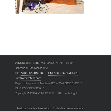
VENETO TETTI S.R.L.
- Via Padova, 50/B - 31031
Caerano di San Marco (TV)
Tel:
+39 0423 85349
-
Cell. +39 340 4238021
-
info@venetatetti.com
Registro Imprese di Treviso - REA n. TV-438683 - C.F. /
P.IVA: 05368290267 /
Copyright © 2014 VENETO TETTI S.R.L. -
note legali
Realizzazione travi massicci
/
Vendita tavole in abete