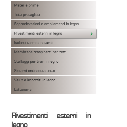
Materie prime
Tetti pretagliati
Sopraelevazioni e ampliamenti in legno
Rivestimenti esterni in legno
Isolanti termici naturali
Membrane traspiranti per tetti
Staffaggi per travi in legno
Sistemi anticaduta tetto
Velux e imbottiti in legno
Lattoneria
Rivestimenti esterni in
legno